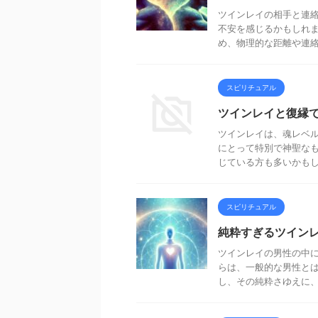
ツインレイの相手と連
不安を感じるかもしれ
め、物理的な距離や連絡手
スピリチュアル
ツインレイと復縁
ツインレイは、魂レベ
にとって特別で神聖な
じている方も多いかもしれ
スピリチュアル
純粋すぎるツイン
ツインレイの男性の中
らは、一般的な男性と
し、その純粋さゆえに、ツ