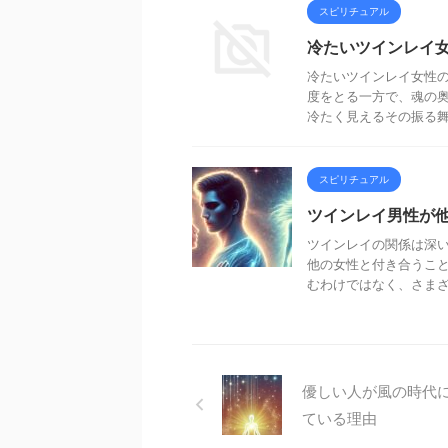
スピリチュアル
冷たいツインレイ
冷たいツインレイ女性
度をとる一方で、魂の奥
冷たく見えるその振る舞い
スピリチュアル
ツインレイ男性が
ツインレイの関係は深
他の女性と付き合うこ
むわけではなく、さまざま
優しい人が風の時代
ている理由